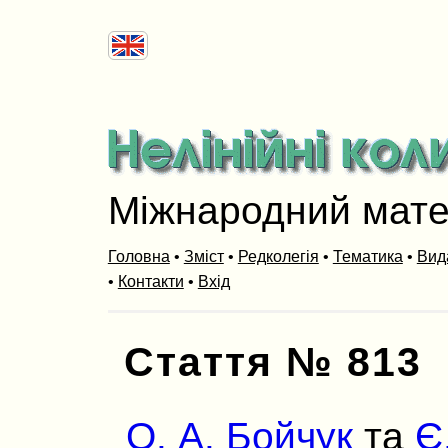
Міжнародний мат
Головна
•
Зміст
•
Редколегія
•
Тематика
•
Вид
•
Контакти
•
Вхід
Стаття № 813
О. А. Бойчук
та
Є