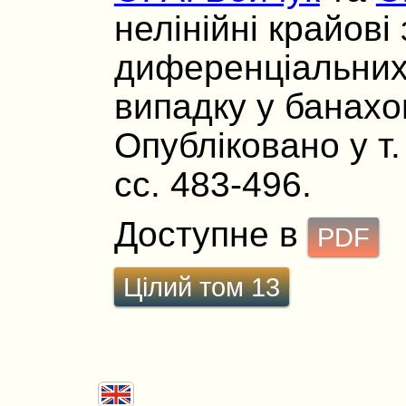
нелiнiйнi крайовi
диференцiальних
випадку у банахо
Опубліковано у т.
сс. 483-496.
Доступне в
PDF
Цілий том 13