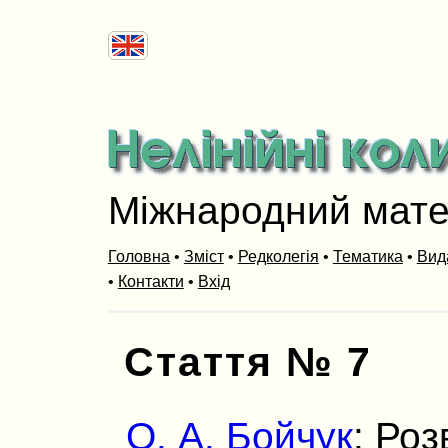
Міжнародний мат
Головна
•
Зміст
•
Редколегія
•
Тематика
•
Вид
•
Контакти
•
Вхід
Стаття № 7
О. А. Бойчук
: Роз