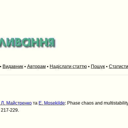
•
Видавник
•
Авторам
•
Надіслати статтю
•
Пошук
•
Статист
 Л. Майстренко
та
E. Mosekilde
: Phase chaos and multistabilit
. 217-229.