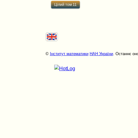
Цілий том 11
©
Інститут математики
НАН України
. Останнє он