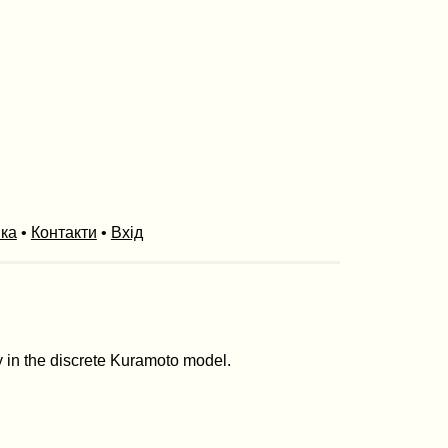
ика
•
Контакти
•
Вхід
y in the discrete Kuramoto model.