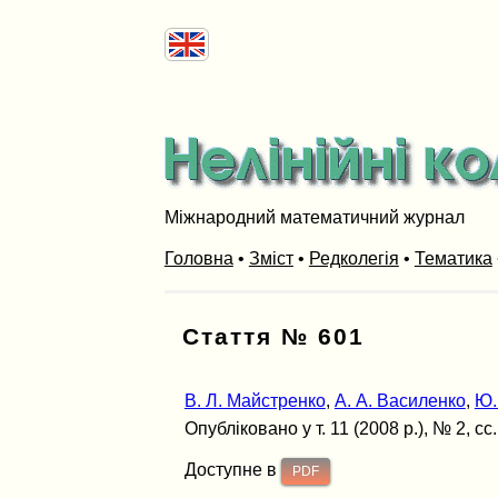
Міжнародний математичний журнал
Головна
•
Зміст
•
Редколегія
•
Тематика
Стаття № 601
В. Л. Майстренко
,
А. А. Василенко
,
Ю.
Опубліковано у т. 11 (2008 р.), № 2, сс
Доступне в
PDF