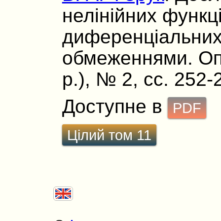
нелінійних функц
диференціальних 
обмеженнями. Опу
р.), № 2, сс. 252-
Доступне в
PDF
Цілий том 11