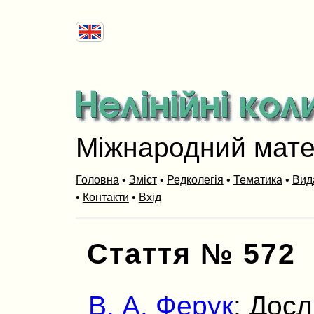
Міжнародний мат
Головна
•
Зміст
•
Редколегія
•
Тематика
•
Вид
•
Контакти
•
Вхід
Стаття № 572
В. А. Ферук
: Дос