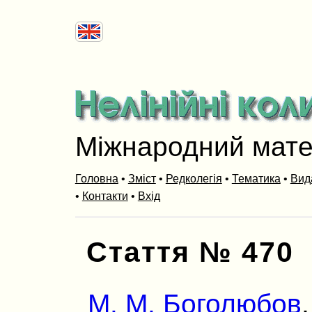
Міжнародний мат
Головна
•
Зміст
•
Редколегія
•
Тематика
•
Вид
•
Контакти
•
Вхід
Стаття № 470
М. М. Боголюбов