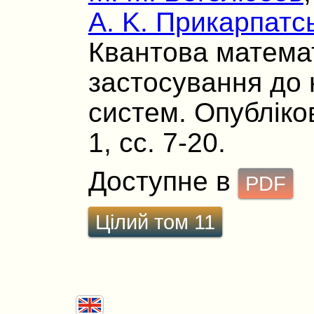
А. K. Прикарпатс
Квантова математ
застосування до 
систем. Опубліков
1, сс. 7-20.
Доступне в
PDF
Цілий том 11