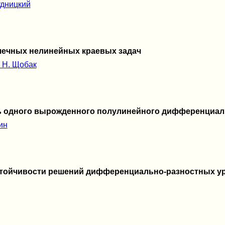
удницкий
чечных нелинейных краевых задач
 Н. Щобак
ь одного вырожденного полулинейного дифференциал
ин
стойчивости решений дифференциально-разностных у