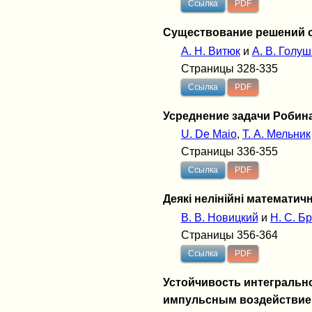
Ссылка
PDF
Существование решений 
А. Н. Витюк
и
А. В. Голу
Страницы 328-335
Ссылка
PDF
Усреднение задачи Робин
U. De Maio
,
Т. А. Мельник
Страницы 336-355
Ссылка
PDF
Деякі нелінійні математич
В. В. Новицкий
и
Н. С. Б
Страницы 356-364
Ссылка
PDF
Устойчивость интегральн
импульсным воздействи