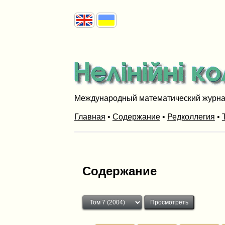
Международный математический журн
Главная
•
Содержание
•
Редколлегия
•
Содержание