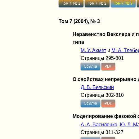
Том 7, № 1
Том 7, № 2
Том 7, № 3
Том 7 (2004), № 3
Неравенство Векслера и 
типа
М. У. Ахмет
и
M. A. Тлебе
Страницы 295-301
Ссылка
PDF
О свойствах непрерывно
Д. В. Бельский
Страницы 302-310
Ссылка
PDF
Моделирование фазовой с
А. А. Василенко
,
Ю. Л. М
Страницы 311-327