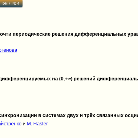
Том 7, № 4
почти периодические решения дифференциальных ура
ргенова
 дифференцируемых на (0,+∞) решений дифференциал
инхронизации в системах двух и трёх связанных осц
айстренко
и
M. Hasler