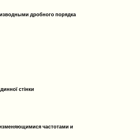
изводными дробного порядка
удинної стінки
 изменяющимися частотами и