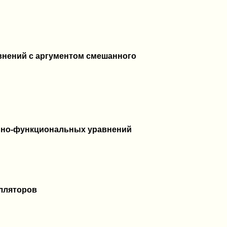
внений с аргументом смешанного
ьно-функциональных уравнений
илляторов