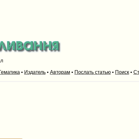
ал
Тематика
•
Издатель
•
Авторам
•
Послать статью
•
Поиск
•
Ст