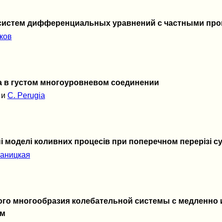
систем дифференциальных уравнений с частными про
шков
а в густом многоуровневом соединении
и
C. Perugia
ні моделі коливних процесів при поперечном перерізі с
раницкая
ого многообразия колебательной системы с медленно
ем