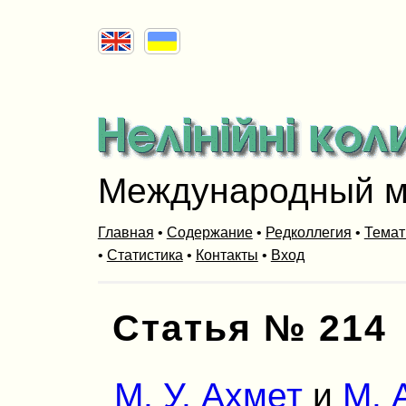
Международный м
Главная
•
Содержание
•
Редколлегия
•
Темат
•
Статистика
•
Контакты
•
Вход
Статья № 214
М. У. Ахмет
и
M. 