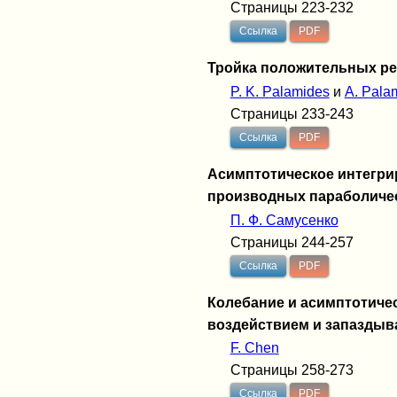
Страницы 223-232
Ссылка
PDF
Тройка положительных ре
P. K. Palamides
и
A. Pala
Страницы 233-243
Ссылка
PDF
Асимптотическое интегр
производных параболиче
П. Ф. Самусенко
Страницы 244-257
Ссылка
PDF
Колебание и асимптотиче
воздействием и запазды
F. Chen
Страницы 258-273
Ссылка
PDF