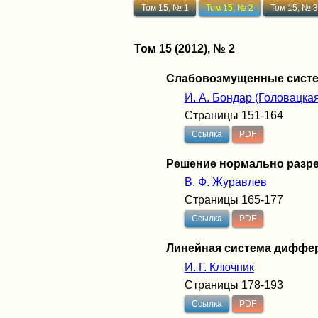
Том 15, № 1
Том 15, № 2
Том 15, № 
Том 15 (2012), № 2
Cлабовозмущенные систе
И. А. Бондар (Головацкая
Страницы 151-164
Ссылка
PDF
Решение нормально разр
В. Ф. Журавлев
Страницы 165-177
Ссылка
PDF
Линейная система диффер
И. Г. Ключник
Страницы 178-193
Ссылка
PDF