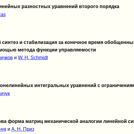
инейных разностных уравнений второго порядка
las
синтез и стабилизация за конечное время обобщенны
омощью метода функции управляемости
личков
и
W. H. Schmidt
онелинейных интегральных уравнений с ограничения
ничук
ва форма матриц механической аналогии линейной си
чук
и
А. Н. Приз