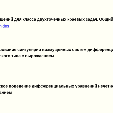
шений для класса двухточечных краевых задач. Общи
mides
ирование сингулярно возмущенных систем дифференц
ского типа с вырождением
ское поведение дифференциальных уравнений нечетн
ванием