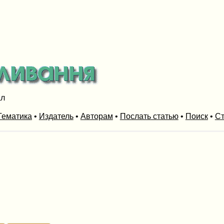
ал
Тематика
•
Издатель
•
Авторам
•
Послать статью
•
Поиск
•
Ст