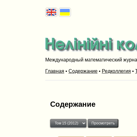
Международный математический журн
Главная
•
Содержание
•
Редколлегия
•
Содержание