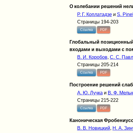
О колебании решений нел
Р. Г. Коплатадзе
и
S. Pine
Страницы 194-203
Ссылка
PDF
Глобальный позиционный 
входами и выходами с п
В. И. Коробов
,
С. С. Пав
Страницы 205-214
Ссылка
PDF
Построение решений слаб
А. Ю. Лучка
и
В. Ф. Мель
Страницы 215-222
Ссылка
PDF
Каноническая Фробениусо
В. В. Новицкий
,
Н. А. Зин