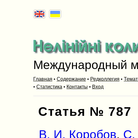
Международный м
Главная
•
Содержание
•
Редколлегия
•
Темат
•
Статистика
•
Контакты
•
Вход
Статья № 787
В. И. Коробов
,
С.