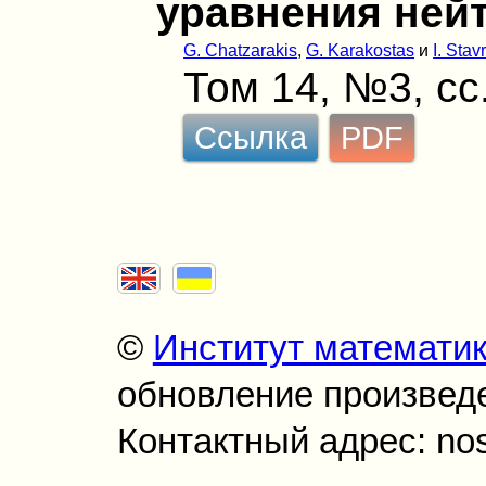
уравнения ней
G. Chatzarakis
,
G. Karakostas
и
I. Stav
Том 14, №3, сс
Ссылка
PDF
©
Институт математи
обновление произведен
Контактный адрес: no