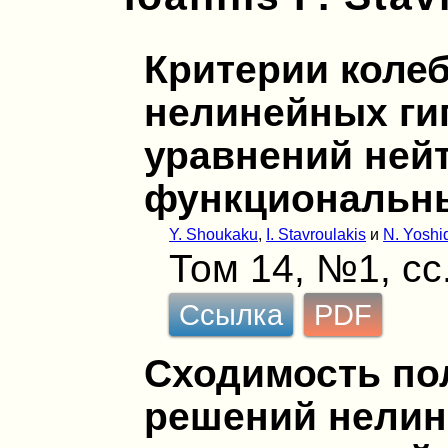
Критерии коле
нелинейных ги
уравнений нейт
функциональн
Y. Shoukaku
,
I. Stavroulakis
и
N. Yoshi
Том 14, №1, сс
Ссылка
PDF
Сходимость п
решений нелин