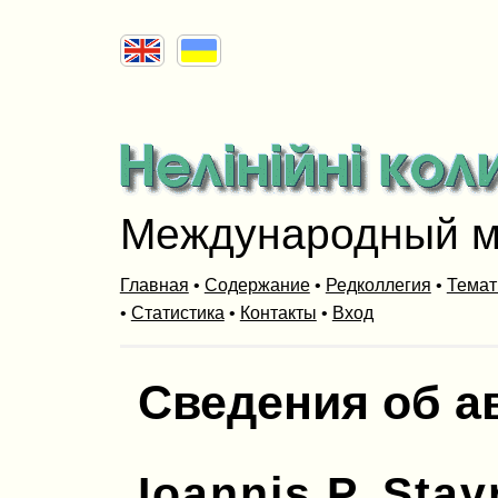
Международный м
Главная
•
Содержание
•
Редколлегия
•
Темат
•
Статистика
•
Контакты
•
Вход
Сведения об а
Ioannis P. Stav