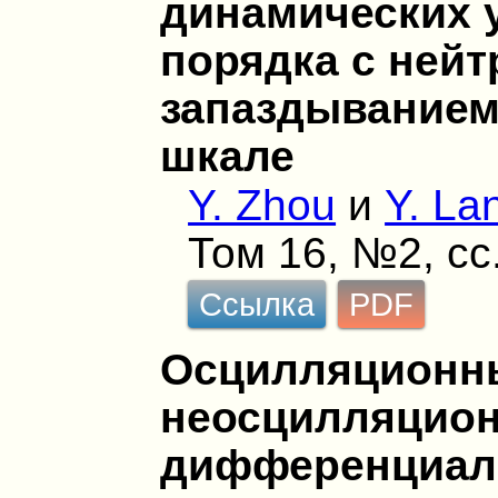
динамических 
порядка с ней
запаздыванием
шкале
Y. Zhou
и
Y. La
Том 16, №2, сс
Ссылка
PDF
Осцилляционн
неосцилляцио
дифференциал