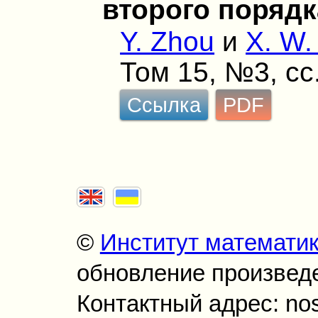
второго порядк
Y. Zhou
и
X. W.
Том 15, №3, сс
Ссылка
PDF
©
Институт математи
обновление произведен
Контактный адрес: no