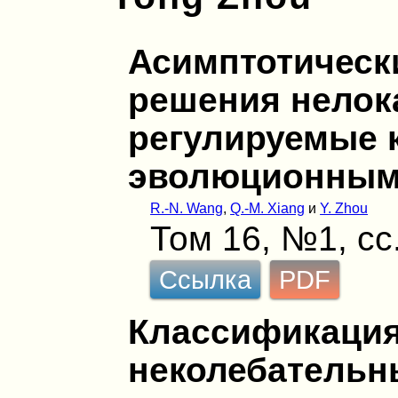
Асимптотическ
решения нелок
регулируемые 
эволюционным
R.-N. Wang
,
Q.-M. Xiang
и
Y. Zhou
Том 16, №1, сс
Ссылка
PDF
Классификация
неколебательн