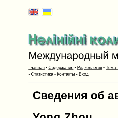
Международный м
Главная
•
Содержание
•
Редколлегия
•
Темат
•
Статистика
•
Контакты
•
Вход
Сведения об а
Yong Zhou