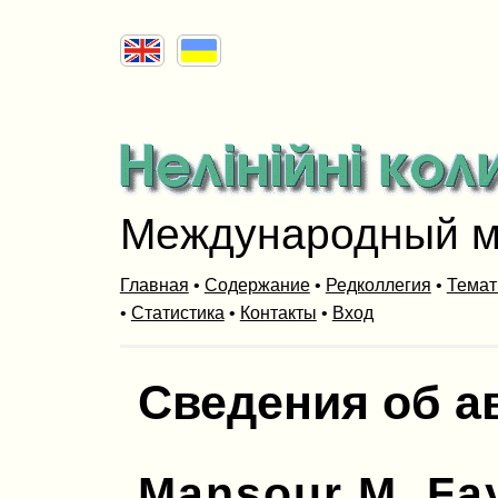
Международный м
Главная
•
Содержание
•
Редколлегия
•
Темат
•
Статистика
•
Контакты
•
Вход
Сведения об а
Mansour M. Fa