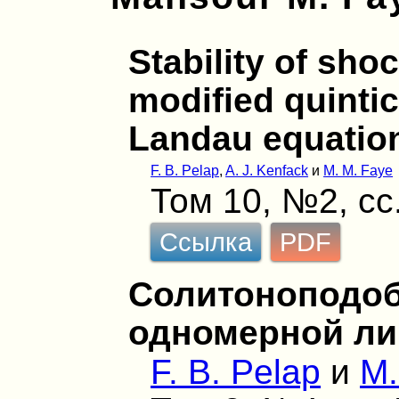
Stability of sho
modified quinti
Landau equatio
F. B. Pelap
,
A. J. Kenfack
и
M. M. Faye
Том 10, №2, сс
Ссылка
PDF
Солитоноподоб
одномерной ли
F. B. Pelap
и
M.