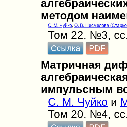
алгебраических
методом наиме
С. М. Чуйко
,
О. В. Несмелова (Старко
Том 22, №3, сс
Ссылка
PDF
Матричная ди
алгебраическая
импульсным в
С. М. Чуйко
и
М
Том 20, №4, сс