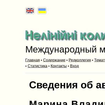
Международный м
Главная
•
Содержание
•
Редколлегия
•
Темат
•
Статистика
•
Контакты
•
Вход
Сведения об а
Марина Влади