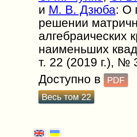
и
М. В. Дзюба
: О
решении матрич
алгебраических 
наименьших квад
т. 22 (2019 г.), № 
Доступно в
PDF
Весь том 22