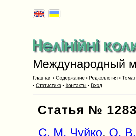
Международный м
Главная
•
Содержание
•
Редколлегия
•
Темат
•
Статистика
•
Контакты
•
Вход
Статья № 128
С. М. Чуйко
,
О. В