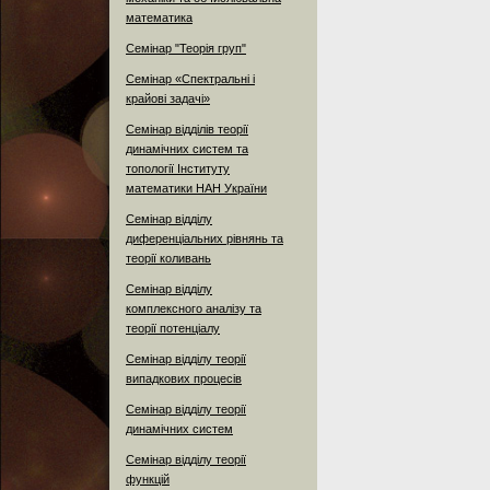
математика
Семінар "Теорія груп"
Семінар «Спектральні і
крайові задачі»
Семінар відділів теорії
динамічних систем та
топології Інституту
математики НАН України
Семінар відділу
диференціальних рівнянь та
теорії коливань
Семінар відділу
комплексного аналізу та
теорії потенціалу
Семінар відділу теорії
випадкових процесів
Семінар відділу теорії
динамічних систем
Семінар відділу теорії
функцій