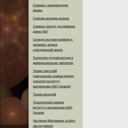
Семінар з математичної
фізики
Семінар молодих вчених
Семінар Центру дослідження
даних КАУ
Складні системи конфлікту:
динаміка, моделі,
спектральний аналіз
Теоретико-групові методи в
диференціальних рівняннях
Теорія гомотопій
(навчальний семінар відділу
топології Інституту
математики НАН України)
Теорія категорій
Топологічний семінар
Інституту математики НАН
України
Числення Маллявена та його
застосування