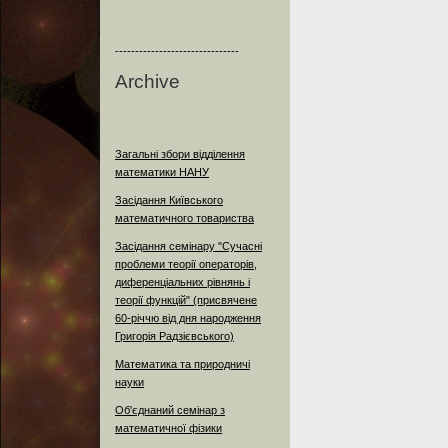
-------------------------------
Archive
Загальні збори відділення
математики НАНУ
Засідання Київського
математичного товариства
Засідання семінару "Сучасні
проблеми теорії операторів,
диференціальних рівнянь і
теорії функцій" (присвячене
60-річчю від дня народження
Григорія Радзієвського)
Математика та природничі
науки
Об'єднаний семінар з
математичної фізики