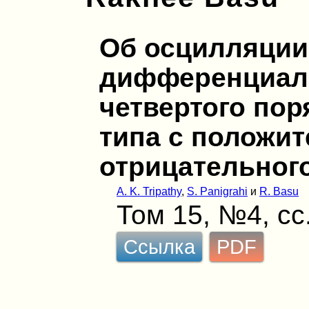
Об осцилляции
дифференциал
четвертого пор
типа с положи
отрицательног
A. K. Tripathy
,
S. Panigrahi
и
R. Basu
Том 15, №4, сс
Ссылка
PDF