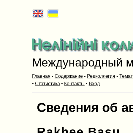
Международный м
Главная
•
Содержание
•
Редколлегия
•
Темат
•
Статистика
•
Контакты
•
Вход
Сведения об а
Rakhee Basu