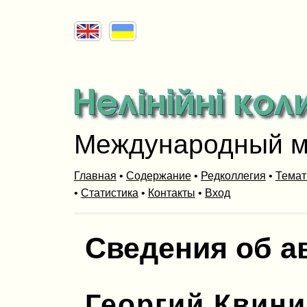
Международный м
Главная
•
Содержание
•
Редколлегия
•
Темат
•
Статистика
•
Контакты
•
Вход
Сведения об а
Георгий Квини