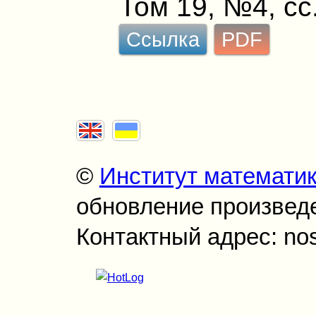
Том 19, №4, сс
Ссылка
PDF
©
Институт математи
обновление произведен
Контактный адрес: no