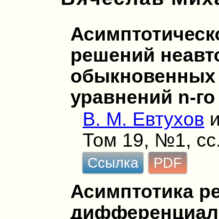
Асимптотическ
решений неав
обыкновенных
уравнений n-го
В. М. Евтухов
Том 19, №1, сс
Ссылка
PDF
Асимптотика р
дифференциал