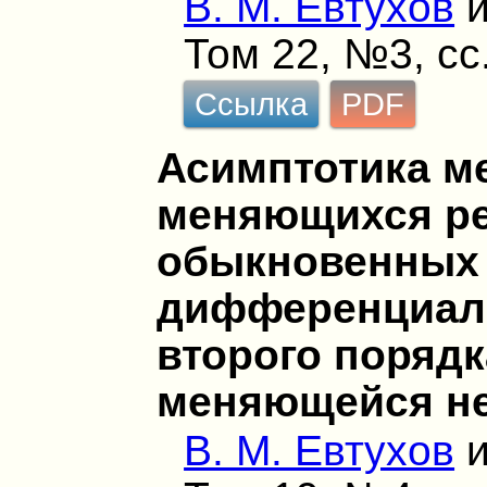
В. М. Евтухов
Том 22, №3, сс
Ссылка
PDF
Асимптотика м
меняющихся р
обыкновенных
дифференциал
второго порядк
меняющейся н
В. М. Евтухов