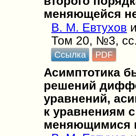
второго порядк
меняющейся н
В. М. Евтухов
Том 20, №3, сс
Ссылка
PDF
Асимптотика б
решений дифф
уравнений, аси
к уравнениям 
меняющимися 