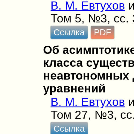
В. М. Евтухов
Том 5, №3, сс.
Ссылка
PDF
Об асимптотик
класса сущест
неавтономных
уравнений
В. М. Евтухов
Том 27, №3, сс
Ссылка