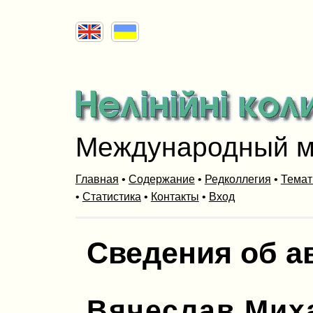
Международный м
Главная
•
Содержание
•
Редколлегия
•
Темат
•
Статистика
•
Контакты
•
Вход
Сведения об а
Вячеслав Мих