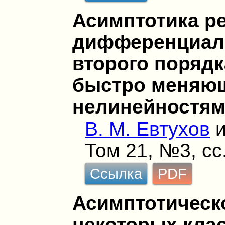
Асимптотика р
дифференциал
второго порядк
быстро меняю
нелинейностя
В. М. Евтухов
Том 21, №3, сс
Ссылка
PDF
Асимптотическ
некоторых кла