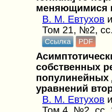
меняющимися 
В. М. Евтухов
Том 21, №2, сс
Ссылка
PDF
Асимптотическ
собственных р
популинейных
уравнений вто
В. М. Евтухов
Том 4, №2, сс.