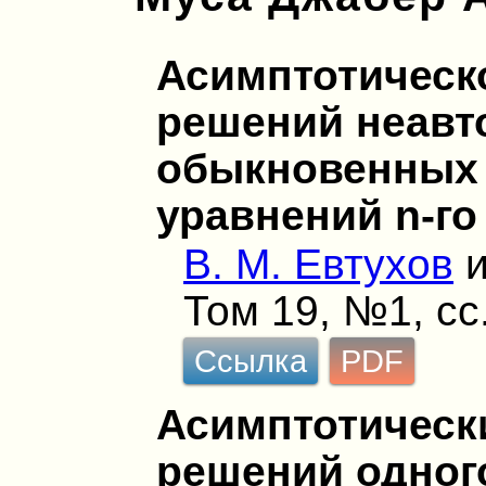
Асимптотическ
решений неав
обыкновенных
уравнений n-го
В. М. Евтухов
Том 19, №1, сс
Ссылка
PDF
Асимптотическ
решений одног