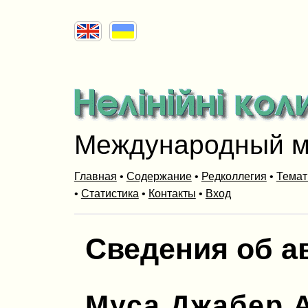
Международный м
Главная
•
Содержание
•
Редколлегия
•
Темат
•
Статистика
•
Контакты
•
Вход
Сведения об а
Муса Джабер 