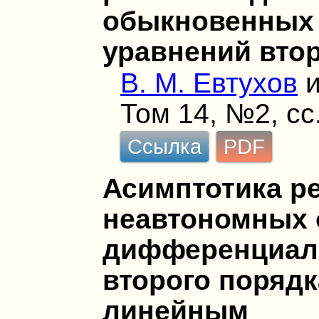
обыкновенных
уравнений вто
В. М. Евтухов
Том 14, №2, сс
Ссылка
PDF
Асимптотика р
неавтономных
дифференциал
второго порядк
линейным