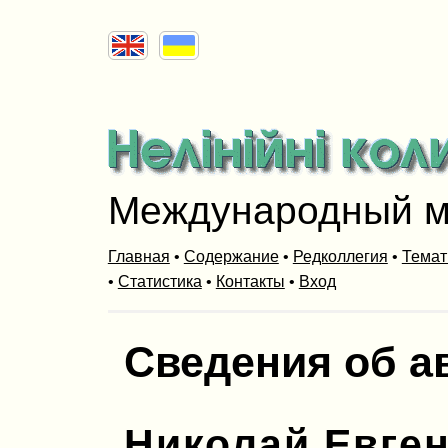
Международный м
Главная
•
Содержание
•
Редколлегия
•
Темат
•
Статистика
•
Контакты
•
Вход
Сведения об а
Николай Евге