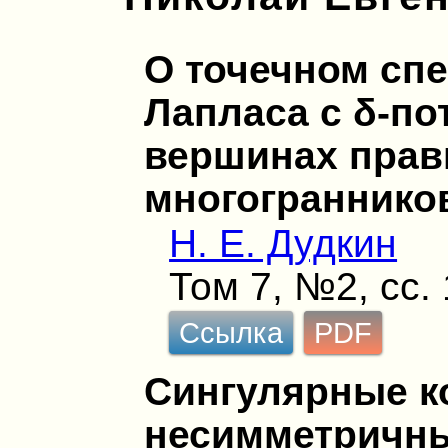
О точечном спе
Лапласа с δ-по
вершинах пра
многограннико
Н. Е. Дудкин
Том 7, №2, сс.
Ссылка
PDF
Сингулярные к
несимметричн