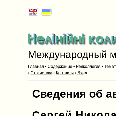
Международный м
Главная
•
Содержание
•
Редколлегия
•
Темат
•
Статистика
•
Контакты
•
Вход
Сведения об а
Сергей Никол