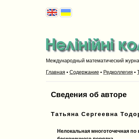
Международный математический журн
Главная
•
Содержание
•
Редколлегия
•
Сведения об авторе
Татьяна Сергеевна Тодо
Нелокальная многоточечная по 
бесконечного порядка