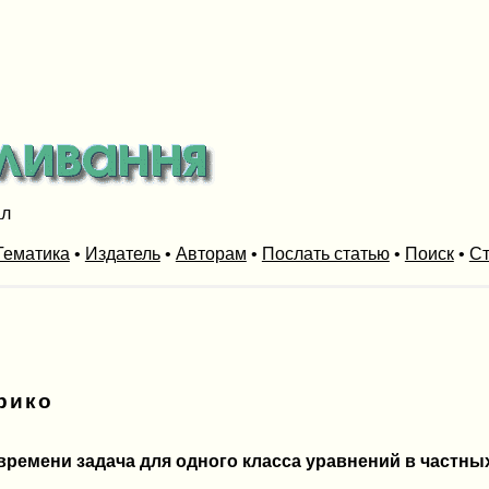
ал
Тематика
•
Издатель
•
Авторам
•
Послать статью
•
Поиск
•
Ст
рико
времени задача для одного класса уравнений в частн