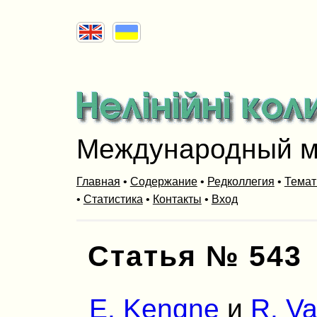
Международный м
Главная
•
Содержание
•
Редколлегия
•
Темат
•
Статистика
•
Контакты
•
Вход
Статья № 543
E. Kengne
и
R. Va