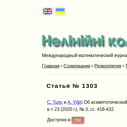
Международный математический журн
Главная
•
Содержание
•
Редколлегия
•
Статья № 1303
C. Tunç
и
A. Yiğit
: Об асимптотическ
в т. 23 (2020 г.), № 3, сс. 418-432.
Доступно в
PDF