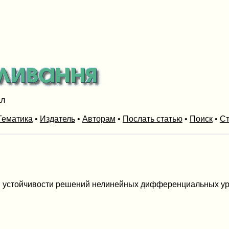
ал
Тематика
•
Издатель
•
Авторам
•
Послать статью
•
Поиск
•
Ст
ой устойчивости решений нелинейных дифференциальных у