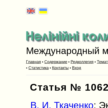
Международный м
Главная
•
Содержание
•
Редколлегия
•
Темат
•
Статистика
•
Контакты
•
Вход
Статья № 106
В. И. Ткаченко
: 