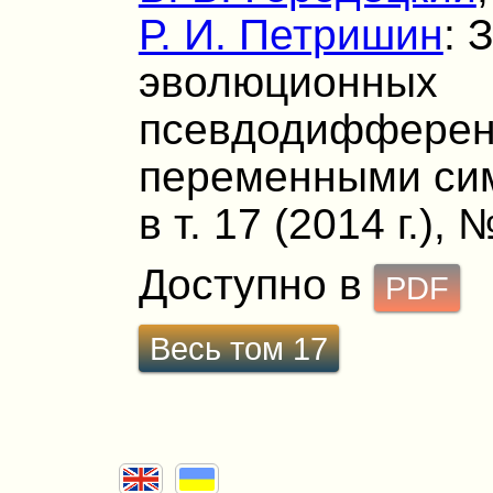
Р. И. Петришин
: 
эволюционных
псевдодифферен
переменными си
в т. 17 (2014 г.), 
Доступно в
PDF
Весь том 17