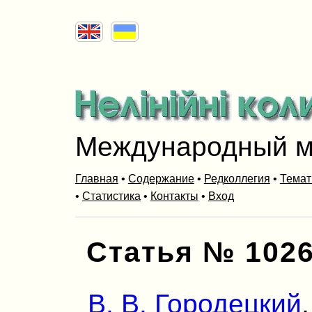
Международный м
Главная
•
Содержание
•
Редколлегия
•
Темат
•
Статистика
•
Контакты
•
Вход
Статья № 102
В. В. Городецкий