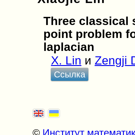
Three classical 
point problem f
laplacian
X. Lin
и
Zengji 
Ссылка
©
Институт математи