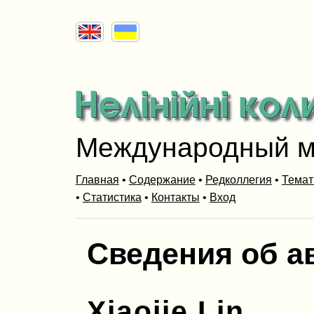
Международный м
Главная
•
Содержание
•
Редколлегия
•
Темат
•
Статистика
•
Контакты
•
Вход
Сведения об а
Xiaojie Lin