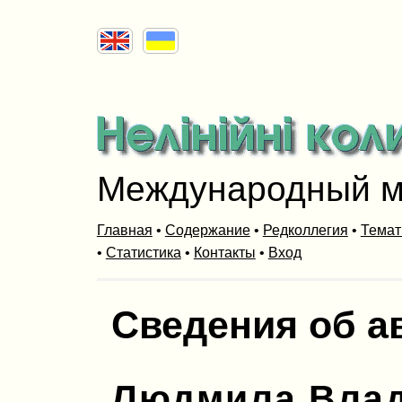
Международный м
Главная
•
Содержание
•
Редколлегия
•
Темат
•
Статистика
•
Контакты
•
Вход
Сведения об а
Людмила Вла