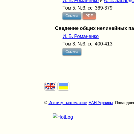
И. Б. Романенко
и
А. В. Заблод
Том 5, №3, сс. 369-379
Ссылка
PDF
Сведение общих нелинейных па
И. Б. Романенко
Том 3, №3, сс. 400-413
Ссылка
©
Институт математики
НАН Украины
. Последнее