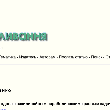
ал
Тематика
•
Издатель
•
Авторам
•
Послать статью
•
Поиск
•
Ст
енко
тодов к квазилинейным параболическим краевым зада