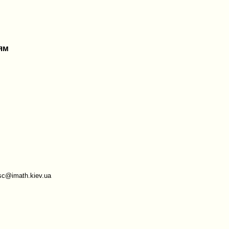
ям
sc@imath.kiev.ua