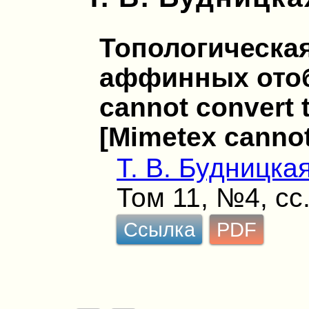
Топологическа
аффинных отоб
cannot convert t
[Mimetex cannot
Т. В. Будницка
Том 11, №4, сс
Ссылка
PDF