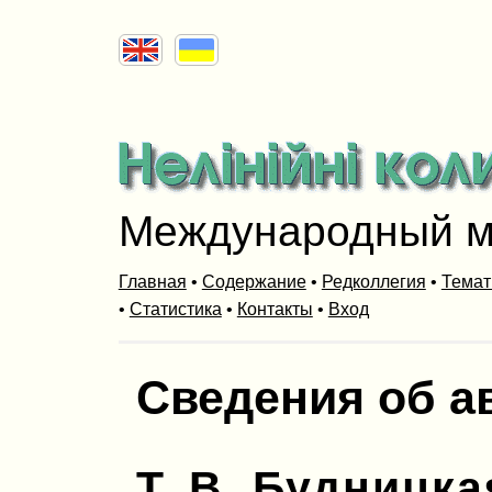
Международный м
Главная
•
Содержание
•
Редколлегия
•
Темат
•
Статистика
•
Контакты
•
Вход
Сведения об а
Т. В. Будницка