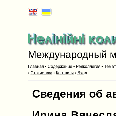
Международный м
Главная
•
Содержание
•
Редколлегия
•
Темат
•
Статистика
•
Контакты
•
Вход
Сведения об а
Ирина Вячесл