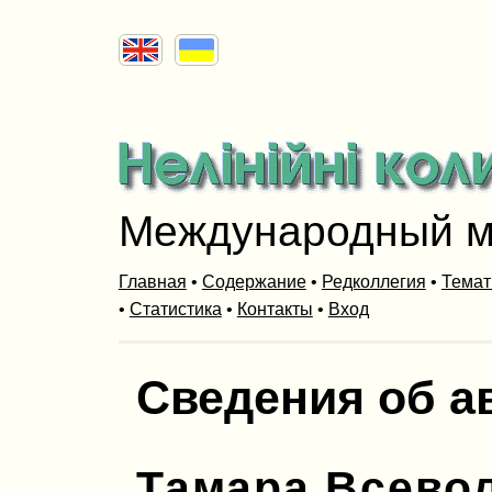
Международный м
Главная
•
Содержание
•
Редколлегия
•
Темат
•
Статистика
•
Контакты
•
Вход
Сведения об а
Тамара Всево