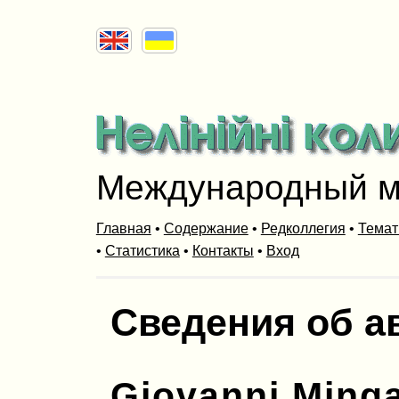
Международный м
Главная
•
Содержание
•
Редколлегия
•
Темат
•
Статистика
•
Контакты
•
Вход
Сведения об а
Giovanni Minga