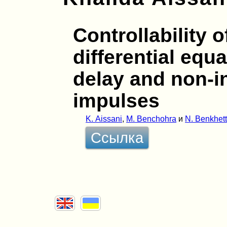
Controllability o
differential equa
delay and non-i
impulses
K. Aissani
,
M. Benchohra
и
N. Benkhet
Ссылка