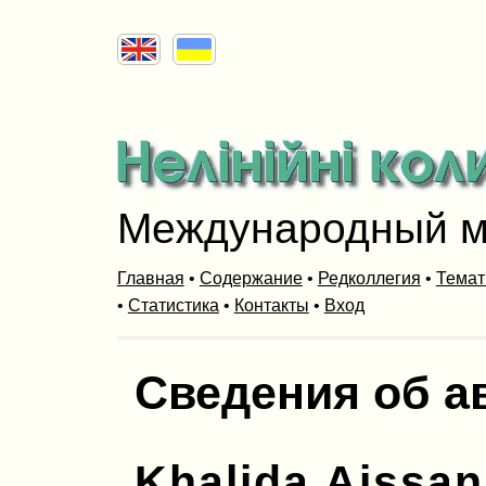
Международный м
Главная
•
Содержание
•
Редколлегия
•
Темат
•
Статистика
•
Контакты
•
Вход
Сведения об а
Khalida Aissan