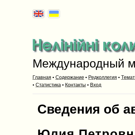
Международный м
Главная
•
Содержание
•
Редколлегия
•
Темат
•
Статистика
•
Контакты
•
Вход
Сведения об а
Юлия Петровн