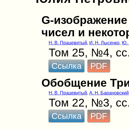
G-изображение
чисел и некото
Н. В. Працевитый
,
И. Н. Лысенко
,
Ю.
Том 25, №4, сс
Ссылка
PDF
Обобщение Тр
Н. В. Працевитый
,
А. Н. Барановский
Том 22, №3, сс
Ссылка
PDF