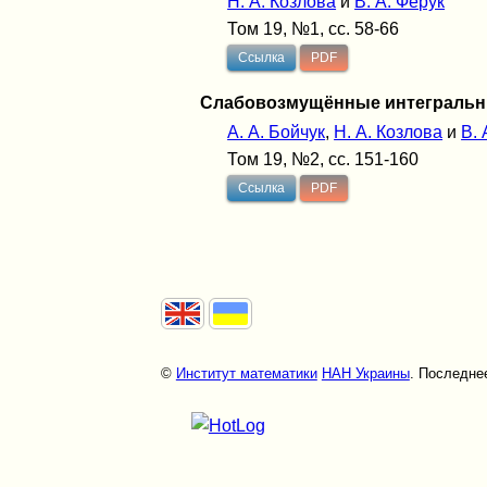
Н. А. Козлова
и
В. А. Ферук
Том 19, №1, сс. 58-66
Ссылка
PDF
Слабовозмущённые интегральн
А. А. Бойчук
,
Н. А. Козлова
и
В. 
Том 19, №2, сс. 151-160
Ссылка
PDF
©
Институт математики
НАН Украины
. Последнее