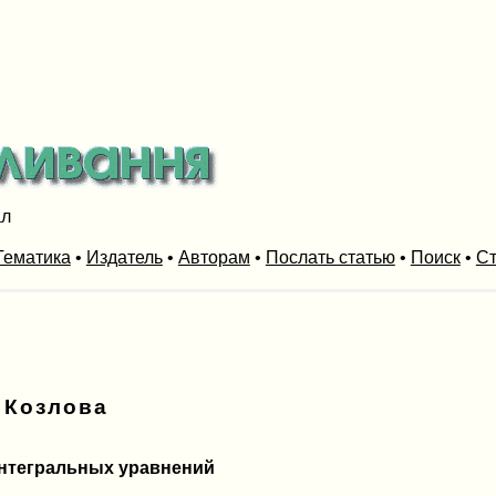
ал
Тематика
•
Издатель
•
Авторам
•
Послать статью
•
Поиск
•
Ст
 Козлова
интегральных уравнений