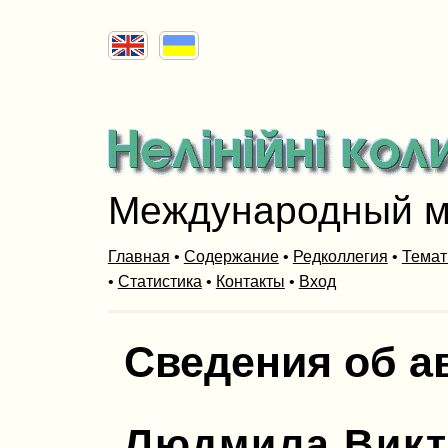
Международный м
Главная
•
Содержание
•
Редколлегия
•
Темат
•
Статистика
•
Контакты
•
Вход
Сведения об а
Людмила Викт