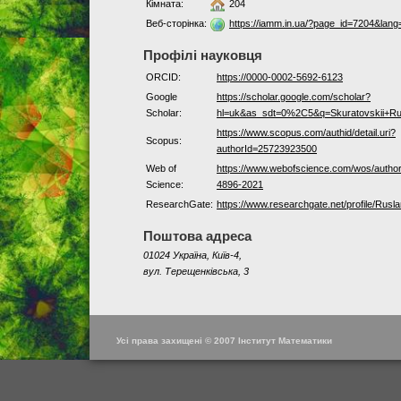
Кімната:
204
Веб-сторінка:
https://iamm.in.ua/?page_id=7204&lang
Профілі науковця
ORCID:
https://0000-0002-5692-6123
Google
https://scholar.google.com/scholar?
Scholar:
hl=uk&as_sdt=0%2C5&q=Skuratovskii+R
https://www.scopus.com/authid/detail.uri?
Scopus:
authorId=25723923500
Web of
https://www.webofscience.com/wos/autho
Science:
4896-2021
ResearchGate:
https://www.researchgate.net/profile/Rusl
Поштова адреса
01024 Україна, Київ-4,
вул. Терещенківська, 3
Усі права захищені © 2007 Інститут Математики