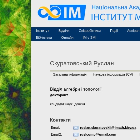
Семінари (архів)
Захист дисертацій
Почесні дослідники
Конференції (архів
Конкурси на посади
Асоційовані дослідники
Курси з математи
Науково-організаційна робота
Технічний персонал
MathSciNet
Контакти
Лінки
Інститут
Відділи
Співробітники
Події
Аспіран
Публікації
Бібліотека
Онлайн
ІМ у ЗМІ
Скуратовський Руслан
Загальна інформація
Наукова інформація (CV)
Відділ алгебри і топології
докторант
кандидат наук, доцент
Контакти
Email:
ruslan.skuratovskii@imath.kiev.ua
Email2:
ruslcomp@gmail.com