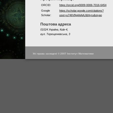
ORCID:
https://orcid.org/0009-0006-7016-6454
Google
https://scholar.google.com/citations?
Scholar:
user=u746V8gAAAAJ&hl=ru&oi=ao
Поштова адреса
01024 Україна, Київ-4,
вул. Терещенківська, 3
Усі права захищені © 2007 Інститут Математики