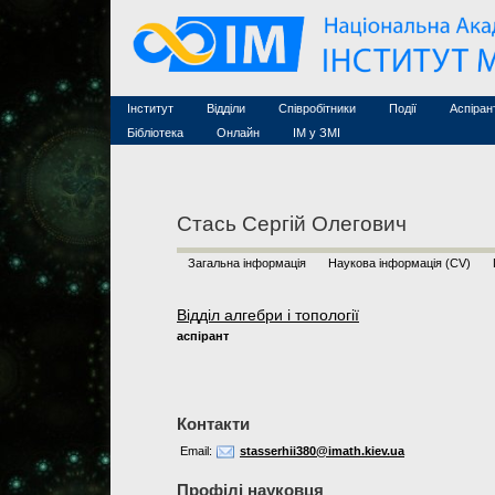
Семінари (архів)
Захист дисертацій
Почесні дослідники
Конференції (архів
Конкурси на посади
Асоційовані дослідники
Курси з математи
Науково-організаційна робота
Технічний персонал
MathSciNet
Контакти
Лінки
Інститут
Відділи
Співробітники
Події
Аспіран
Публікації
Бібліотека
Онлайн
ІМ у ЗМІ
Стась Сергій Олегович
Загальна інформація
Наукова інформація (CV)
Відділ алгебри і топології
аспірант
Контакти
Email:
stasserhii380@imath.kiev.ua
Профілі науковця