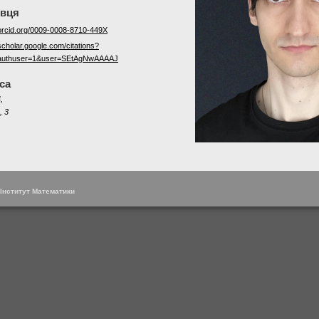
овця
/orcid.org/0009-0008-8710-449X
/scholar.google.com/citations?
authuser=1&user=SEtAgNwAAAAJ
са
,
, 3
 Інститут Математики