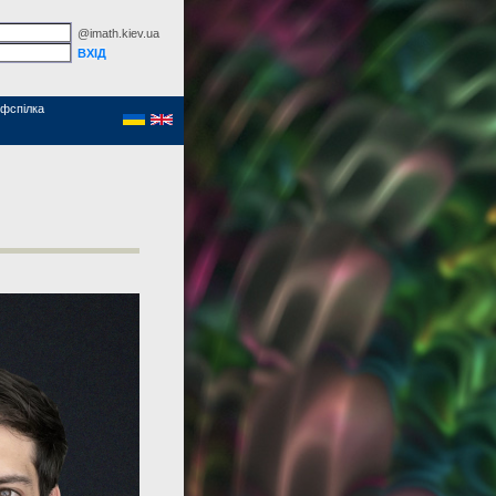
@imath.kiev.ua
фспілка