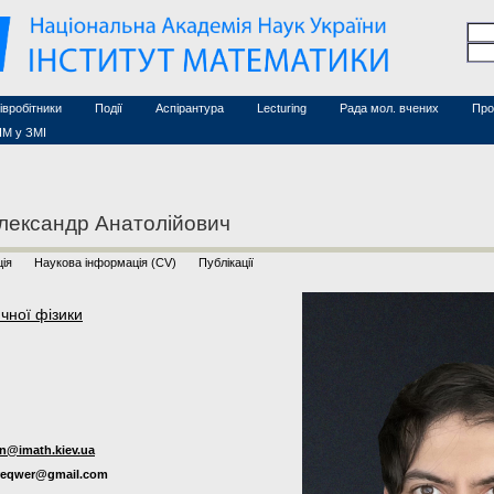
Семінари (архів)
чесні дослідники
Конференції (архів)
оційовані дослідники
Сайт ради
Курси з математики
а
хнічний персонал
івробітники
Події
Аспірантура
Lecturing
Рада мол. вчених
Про
ІМ у ЗМІ
ександр Анатолійович
ія
Наукова інформація (CV)
Публікації
чної фізики
n@imath.kiev.ua
reqwer@gmail.com