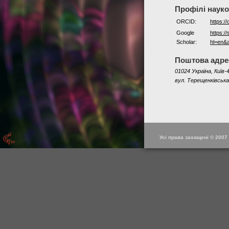
Профілі наук
ORCID:
https:/
Google
https:/
Scholar:
hl=en&
Поштова адре
01024 Україна, Київ-4
вул. Терещенківська
Усі права захищені © 2007