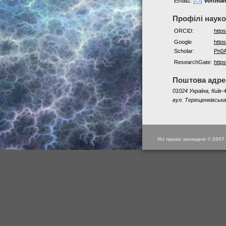
Email2:
vortma
Профілі наук
ORCID:
http
Google
http
Scholar:
Pn0
ResearchGate:
http
Поштова адре
01024 Україна, Київ-4
вул. Терещенківська
Усі права захищені © 2007