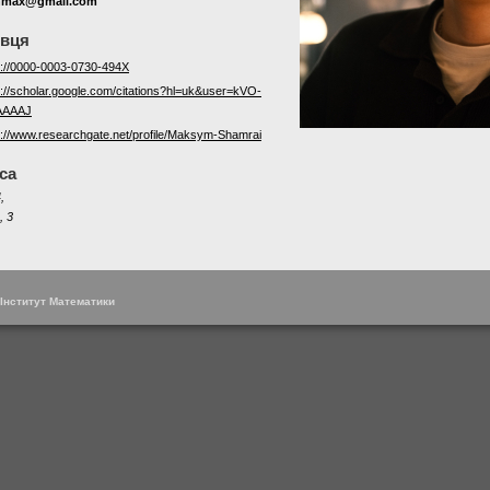
nmax@gmail.com
овця
s://0000-0003-0730-494X
s://scholar.google.com/citations?hl=uk&user=kVO-
AAAAJ
s://www.researchgate.net/profile/Maksym-Shamrai
са
,
, 3
 Інститут Математики