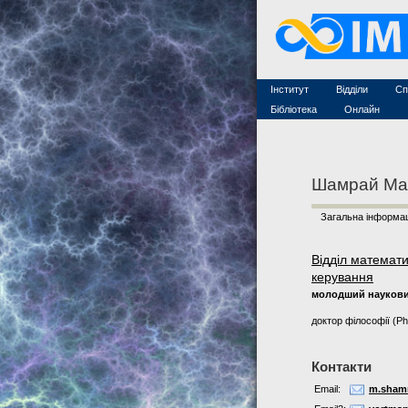
Захист дисертацій
По
Конкурси на посади
Ас
Науково-організаційна робот
Те
MathSciNet
Контакти
Лінки
Інститут
Відділи
Сп
Публікації
Бібліотека
Онлайн
Шамрай Ма
Загальна інформац
Відділ математи
керування
молодший наукови
доктор філософії (P
Контакти
Email:
m.shamr