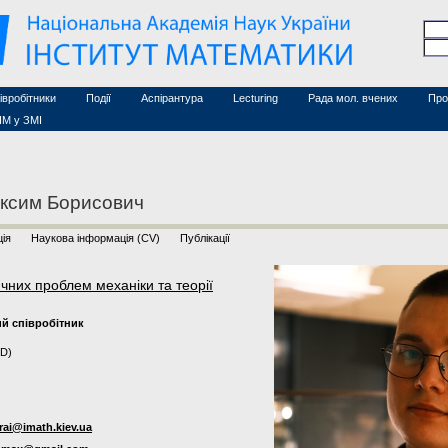
Семінари (архів)
чесні дослідники
Конференції (архів)
оційовані дослідники
Сайт ради
Курси з математики
а
хнічний персонал
івробітники
Події
Аспірантура
Lecturing
Рада мол. вчених
Про
ІМ у ЗМІ
ксим Борисович
ія
Наукова інформація (CV)
Публікації
чних проблем механіки та теорії
й співробітник
hD)
ai@imath.kiev.ua