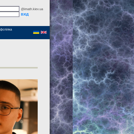
@imath.kiev.ua
фспілка