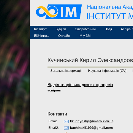
Семінари (архів)
Захист дисертацій
Почесні дослідники
Конференції (архів
Конкурси на посади
Асоційовані дослідники
Курси з математи
Науково-організаційна робота
Технічний персонал
MathSciNet
Контакти
Лінки
Інститут
Відділи
Співробітники
Події
Аспіран
Публікації
Бібліотека
Онлайн
ІМ у ЗМІ
Кучинський Кирил Олександро
Загальна інформація
Наукова інформація (CV)
Відділ теорії випадкових процесів
аспірант
Контакти
Email:
kkuchynskyi@imath.kiev.ua
Email2:
kuchinskii1999@gmail.com