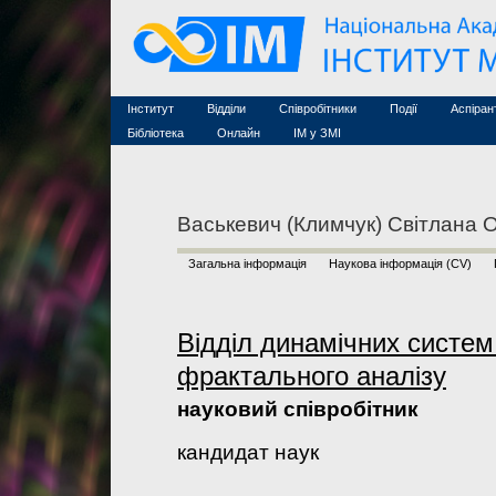
Семінари (архів)
Захист дисертацій
Почесні дослідники
Конференції (архів
Конкурси на посади
Асоційовані дослідники
Курси з математи
Науково-організаційна робота
Технічний персонал
MathSciNet
Контакти
Лінки
Інститут
Відділи
Співробітники
Події
Аспіран
Публікації
Бібліотека
Онлайн
ІМ у ЗМІ
Васькевич (Климчук) Світлана 
Загальна інформація
Наукова інформація (CV)
Відділ динамічних систем
фрактального аналізу
науковий співробітник
кандидат наук