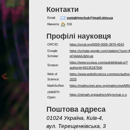
Контакти
Email:
svetaklymchuk@imath.kiev.ua
Кімната:
316
Профілі науковця
ORCID:
https://orcid.org/0009-0005-3979-4543
Google
https://scholar.google.com/citations?user
Scholar:
pQAAAAJ&hl=uk
https://www.scopus.com/authid/detail.uri?
Scopus:
authorId=59135187500
Web of
https://www.webofscience.com/wos/author
Science:
2025
MathSciNet:
https://mathscinet.ams.org/mathscinet/M
zbMATH
https://zbmath.org/authors/klymchuk.s-o
Open:
Поштова адреса
01024 Україна, Київ-4,
вул. Терещенківська, 3