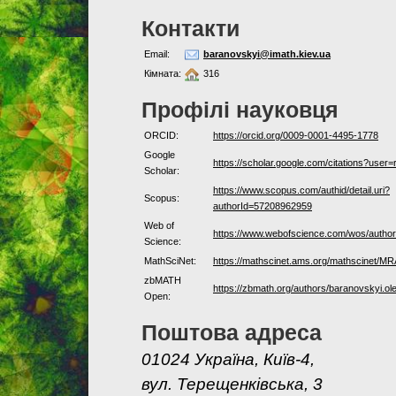
Контакти
Email:
baranovskyi@imath.kiev.ua
Кімната:
316
Профілі науковця
ORCID:
https://orcid.org/0009-0001-4495-1778
Google
https://scholar.google.com/citations?us
Scholar:
https://www.scopus.com/authid/detail.uri?
Scopus:
authorId=57208962959
Web of
https://www.webofscience.com/wos/autho
Science:
MathSciNet:
https://mathscinet.ams.org/mathscinet/M
zbMATH
https://zbmath.org/authors/baranovskyi.ol
Open:
Поштова адреса
01024 Україна, Київ-4,
вул. Терещенківська, 3