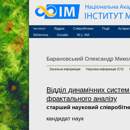
Семінари (архів)
Захист дисертацій
Почесні дослідники
Конференції (архів
Конкурси на посади
Асоційовані дослідники
Курси з математи
Науково-організаційна робота
Технічний персонал
MathSciNet
Контакти
Лінки
Інститут
Відділи
Співробітники
Події
Аспіран
Публікації
Бібліотека
Онлайн
ІМ у ЗМІ
Барановський Олександр Мико
Загальна інформація
Наукова інформація (CV)
Відділ динамічних систем
фрактального аналізу
старший науковий співробітн
кандидат наук