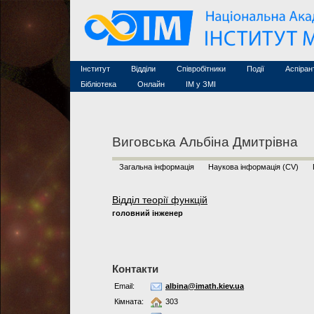
Семінари (архів)
Захист дисертацій
Почесні дослідники
Конференції (архів
Конкурси на посади
Асоційовані дослідники
Курси з математи
Науково-організаційна робота
Технічний персонал
MathSciNet
Контакти
Лінки
Інститут
Відділи
Співробітники
Події
Аспіран
Публікації
Бібліотека
Онлайн
ІМ у ЗМІ
Виговська Альбіна Дмитрівна
Загальна інформація
Наукова інформація (CV)
Відділ теорії функцій
головний інженер
Контакти
Email:
albina@imath.kiev.ua
Кімната:
303