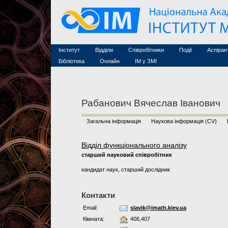
Семінари (архів)
Захист дисертацій
Почесні дослідники
Конференції (архів
Конкурси на посади
Асоційовані дослідники
Курси з математи
Науково-організаційна робота
Технічний персонал
MathSciNet
Контакти
Лінки
Інститут
Відділи
Співробітники
Події
Аспіран
Публікації
Бібліотека
Онлайн
ІМ у ЗМІ
Рабанович Вячеслав Іванович
Загальна інформація
Наукова інформація (CV)
Відділ функціонального аналізу
старший науковий співробітник
кандидат наук, старший дослідник
Контакти
Email:
slavik@imath.kiev.ua
Кімната:
406,407