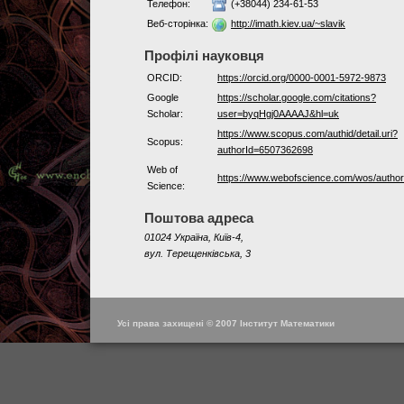
Телефон:
(+38044) 234-61-53
Веб-сторінка:
http://imath.kiev.ua/~slavik
Профілі науковця
ORCID:
https://orcid.org/0000-0001-5972-9873
Google
https://scholar.google.com/citations?
Scholar:
user=byqHgj0AAAAJ&hl=uk
https://www.scopus.com/authid/detail.uri?
Scopus:
authorId=6507362698
Web of
https://www.webofscience.com/wos/author
Science:
Поштова адреса
01024 Україна, Київ-4,
вул. Терещенківська, 3
Усі права захищені © 2007 Інститут Математики