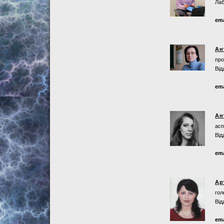
Лаб
ema
Ан
про
Від
ema
Ан
асп
Від
ema
Ар
гол
Від
ema