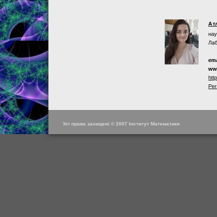
Ат
нау
Лаб
ema
ww
htt
Per
Усі права захищені © 2007 Інститут Математики