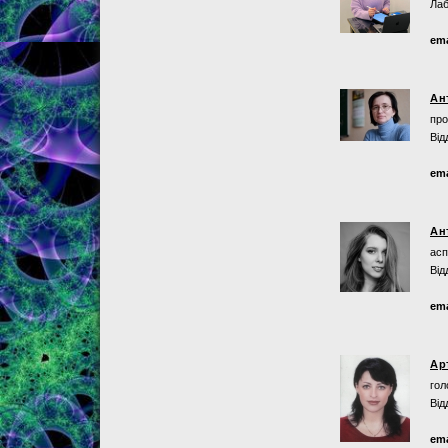
Лаб
ema
Ан
про
Від
ema
Ан
асп
Від
ema
Ар
гол
Від
ema