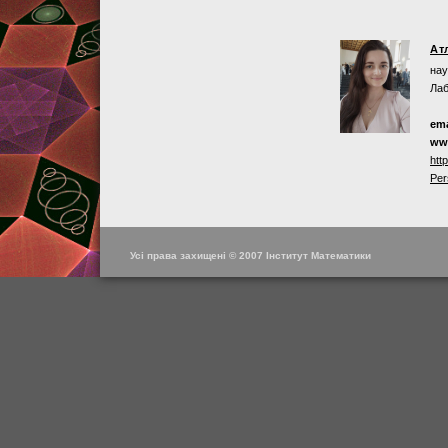
Ат
нау
Лаб
ema
ww
htt
Per
Усі права захищені © 2007 Інститут Математики