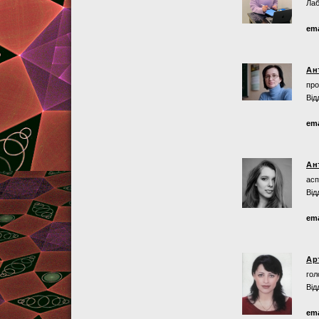
Лаб
ema
Ан
про
Від
ema
Ан
асп
Від
ema
Ар
гол
Від
ema