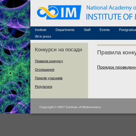
Honorary members
Conferences (archive)
Famous scientists
Associated researchers
Courses in mathematics
Memorial
Non-academic staff
Scientific workflow
Contacts
Institute
Departments
Staff
Events
Postgradua
IM in press
Конкурси на посади
Правила конк
Правила конкурсу
Порядок проведенн
Оголошення
Перелік учасників
Результати
Copyright © 2007 Institute of Mathematics